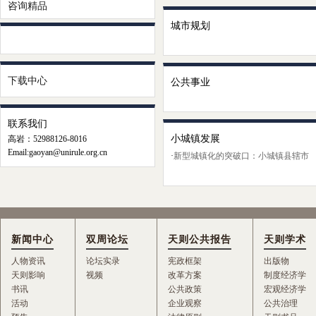
咨询精品
城市规划
下载中心
公共事业
联系我们
小城镇发展
高岩：52988126-8016
Email:gaoyan@unirule.org.cn
·
新型城镇化的突破口：小城镇县辖市
新闻中心
双周论坛
天则公共报告
天则学术
人物资讯
论坛实录
宪政框架
出版物
天则影响
视频
改革方案
制度经济学
书讯
公共政策
宏观经济学
活动
企业观察
公共治理