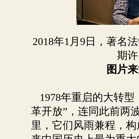
2018
年
1
月
9
日，著名法
期许
图片来
1978
年重启的大转型
革开放”，连同此前两波
里，它们风雨兼程，构