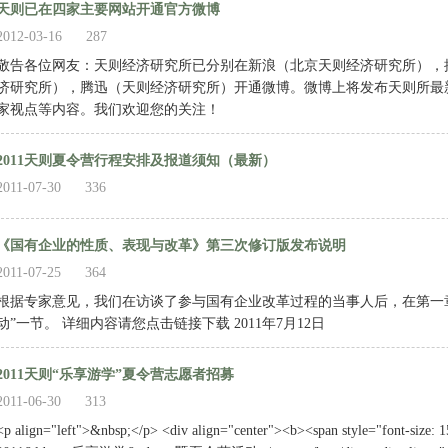
天则已在四家主要网站开通官方微博
2012-03-16
287
敬告各位网友：天则经济研究所已分别在新浪（北京天则经济研究所），
济研究所），腾迅（天则经济研究所）开通微博。微博上将发布天则所最
家视点等内容。我们欢迎您的关注！
2011天则夏令营行程安排及报道须知（最新）
2011-07-30
336
《国有企业的性质、表现与改革》第三次修订版发布说明
2011-07-25
364
根据专家意见，我们在访谈了参与国有企业改革过程的当事人后，在第一
动”一节。 详细内容请您点击链接下载 2011年7月12日
2011天则“乐享游学”夏令营志愿者招募
2011-06-30
313
<p align="left">&nbsp;</p> <div align="center"><b><span style="font-