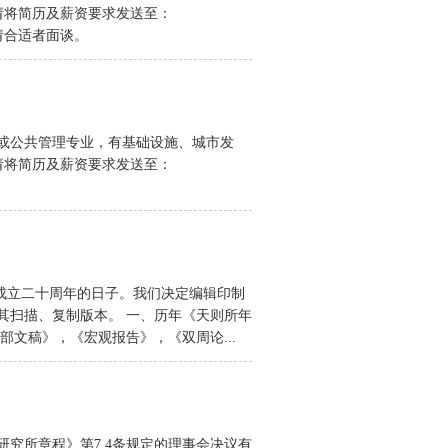
请将简历及薪资要求发送至：
们将约请合适者面谈。
或公共管理专业，有基础设施、城市发
请将简历及薪资要求发送至：
。
来成立二十周年的日子。我们决定编辑印制
其扫描、复制版本。 一、历年《天则所年
文稿》，《宏观报告》，《双周论...
究所章程》第7.4条规定的理事会决议有