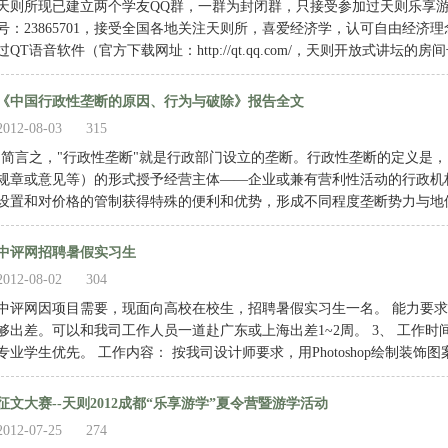
天则所现已建立两个学友QQ群，一群为封闭群，只接受参加过天则乐享游
号：23865701，接受全国各地关注天则所，喜爱经济学，认可自由经济
过QT语音软件（官方下载网址：http://qt.qq.com/，天则开放式讲坛的房间
《中国行政性垄断的原因、行为与破除》报告全文
2012-08-03
315
·简言之，"行政性垄断"就是行政部门设立的垄断。行政性垄断的定义是
规章或意见等）的形式授予经营主体——企业或兼有营利性活动的行政机
设置和对价格的管制获得特殊的便利和优势，形成不同程度垄断势力与地位的
中评网招聘暑假实习生
2012-08-02
304
中评网因项目需要，现面向高校在校生，招聘暑假实习生一名。 能力要求： 1、 
够出差。可以和我司工作人员一道赴广东或上海出差1~2周。 3、 工作时间：
专业学生优先。 工作内容： 按我司设计师要求，用Photoshop绘制装饰图
征文大赛--天则2012成都“乐享游学”夏令营暨游学活动
2012-07-25
274