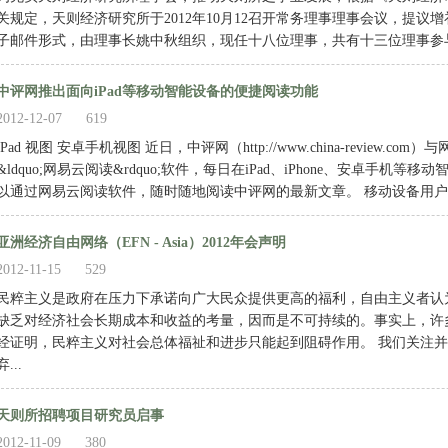
关规定，天则经济研究所于2012年10月12召开常务理事理事会议，提议增补
子邮件形式，由理事长姚中秋组织，现任十八位理事，共有十三位理事参与
中评网推出面向iPad等移动智能设备的便捷阅读功能
2012-12-07
619
iPad 视图 安卓手机视图 近日，中评网（http://www.china-review
&ldquo;网易云阅读&rdquo;软件，每日在iPad、iPhone、安卓手
以通过网易云阅读软件，随时随地阅读中评网的最新文章。 移动设备用户要
亚洲经济自由网络（EFN - Asia）2012年会声明
2012-11-15
529
民粹主义是政府在压力下承诺向广大民众提供更高的福利，自由主义者认
缺乏对经济社会长期成本和收益的考量，因而是不可持续的。事实上，许
经证明，民粹主义对社会总体福祉和进步只能起到阻碍作用。 我们关注
弃...
天则所招聘项目研究员启事
2012-11-09
380