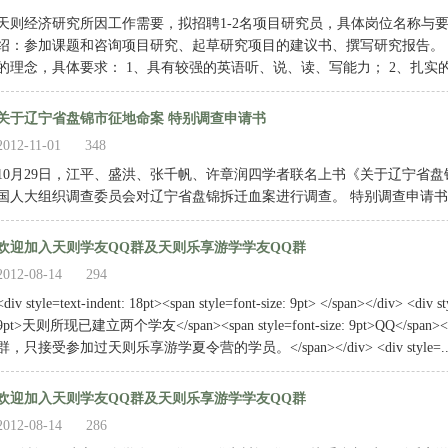
天则经济研究所因工作需要，拟招聘1-2名项目研究员，具体岗位名称与要
绍：参加课题和咨询项目研究、起草研究项目的建议书、撰写研究报告。
的理念，具体要求： 1、具有较强的英语听、说、读、写能力； 2、扎实的
关于辽宁省盘锦市征地命案 特别调查申请书
2012-11-01
348
10月29日，江平、盛洪、张千帆、许章润四学者联名上书《关于辽宁省
国人大组织调查委员会对辽宁省盘锦拆迁血案进行调查。 特别调查申请书
欢迎加入天则学友QQ群及天则乐享游学学友QQ群
2012-08-14
294
<div style=text-indent: 18pt><span style=font-size: 9pt> </span></div> <div st
9pt>天则所现已建立两个学友</span><span style=font-size: 9pt>QQ</span><
群，只接受参加过天则乐享游学夏令营的学员。</span></div> <div style=..
欢迎加入天则学友QQ群及天则乐享游学学友QQ群
2012-08-14
286