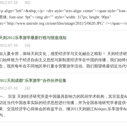
2012-07-10
302
<p align="left">&nbsp;</p> <div style="text-align: center"><span style="font-
黑体; font-size: 9pt"><img alt="" style="width: 117px; height: 90px"
src="http://www.unirule.org.cn/userfiles/image/2011/5/0620.JPG" /></span><
天则2012乐享游学最新行程与报道须知
2012-07-10
316
加入夏令营，体味天则文化，感受经济学与文化融合之精彩！ 天则经济
们始终致力于经济自由主义思想与新制度经济学在中国的传播，我们始终倡导&ld
念，我所每年在不同地区举行夏令营暨游学活动。我们期望将最切近当代中
2012天则成都“乐享游学”合作伙伴征集
2012-07-10
242
一、 宗旨 天则经济研究所是中国最具影响力的民间学术机构，其宗旨是&ldq
切近当代中国改革实际的经济思想进行传播，并为全国各地研究学者提供
果、交流经济学心得体会的有益平台。继2011天则丽江&ldquo;乐享游学&r
内...