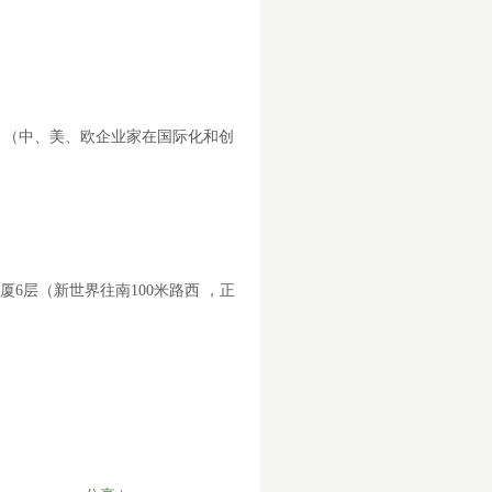
》（中、美、欧企业家在国际化和创
厦
6
层（新世界往南
100
米路西 ，正