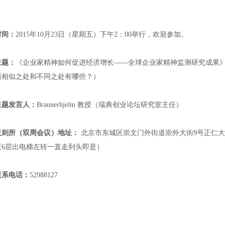
时间：
2015
年
10
月
23
日（星期五）下午
2
：
00
举行，欢迎参加。
主题：
《企业家精神如何促进经济增长——全球企业家精神监测研究成果
面相似之处和不同之处有哪些？）
主题发言人：
Braunerhjelm
教授（瑞典创业论坛研究室主任）
天则所（双周会议）地址：
北京市东城区崇文门外街道崇外大街
9
号正仁大
厦
6
层出电梯左转一直走到头即是）
联系电话：
52988127