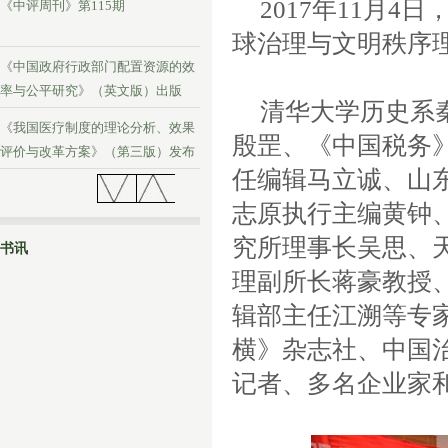
2017
年
11
月
4
日
《中评周刊》第115期
球治理与文明秩序
《中国政府行政部门配置资源的效
率与公平研究》（英文版）出版
清华大学历史系
《我国医疗制度的理论分析、效果
殷罡、《中国税务
评价与改革方案》（第三版）发布
任编辑马立诚、山
《中评周刊》第114期
志原执行主编黄钟
究所理事长吴思、
书讯
理副所长蒋豪教授
辑部主任江溯等专
横》杂志社、中国
记者、多名企业家