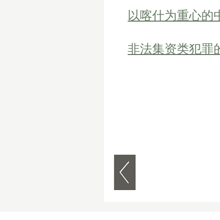
以喀什为重心的
非法集资类犯罪